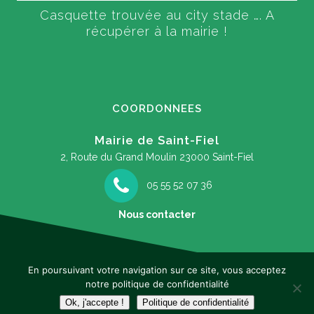
Casquette trouvée au city stade …. A
récupérer à la mairie !
COORDONNEES
Mairie de Saint-Fiel
2, Route du Grand Moulin
23000 Saint-Fiel
05 55 52 07 36
Nous contacter
En poursuivant votre navigation sur ce site, vous acceptez
notre politique de confidentialité
Mentions légales
Ok, j'accepte !
Politique de confidentialité
Ce site internet est une réalisation de
Peaccom
&
Peacnet