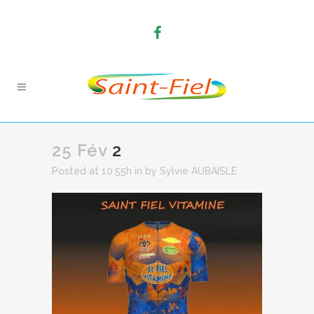
25 Fév
2
Posted at 10:55h
in
by
Sylvie AUBAISLE