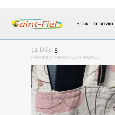
MAIRIE
TERRITOIRE
11 Déc
5
Posted at 14:08h
in
by
Sylvie AUBAISLE
Programmes
Infos Pratiques
Modalités D’inscription
Séjours