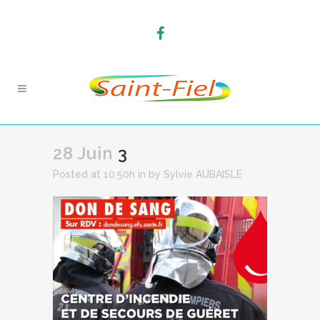
28 Juin
3
Posted at 10:50h
in
by
Sylvie AUBAISLE