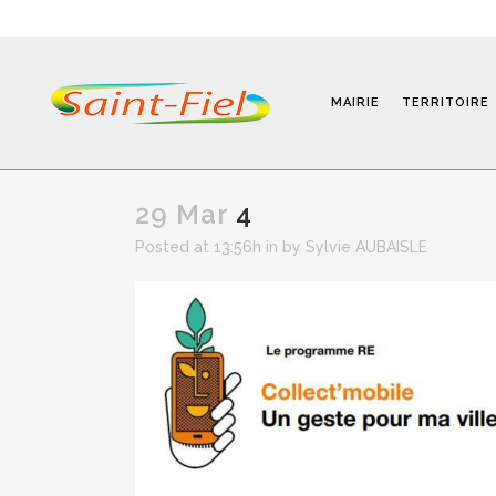
MAIRIE
TERRITOIRE
29 Mar
4
Posted at 13:56h
in
by
Sylvie AUBAISLE
Programmes
Infos Pratiques
Modalités D’inscription
Séjours