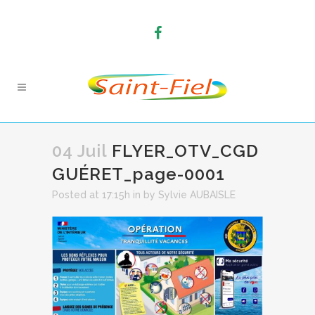
04 Juil
FLYER_OTV_CGD
GUÉRET_page-0001
Posted at 17:15h
in
by
Sylvie AUBAISLE