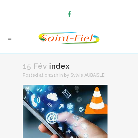
15 Fév
index
Posted at 09:21h
in
by
Sylvie AUBAISLE