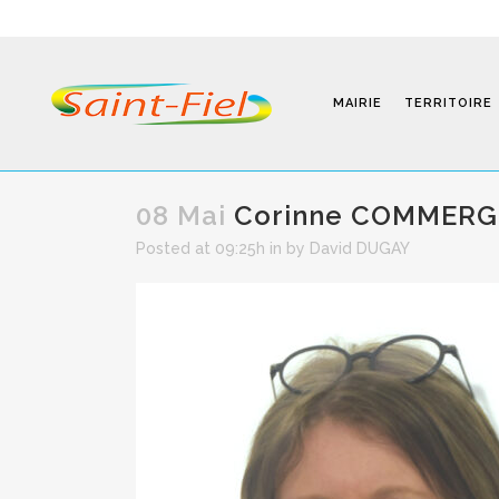
MAIRIE
TERRITOIRE
08 Mai
Corinne COMMERGN
Posted at 09:25h
in
by
David DUGAY
Programmes
Infos Pratiques
Modalités D’inscription
Séjours