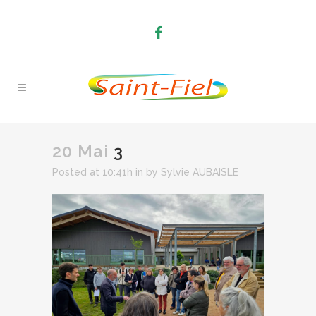
20 Mai
3
Posted at 10:41h
in
by
Sylvie AUBAISLE