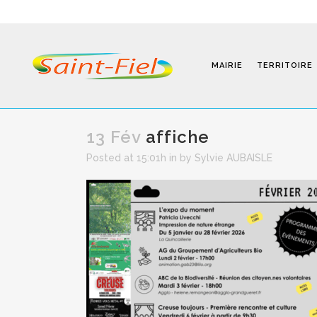
MAIRIE
TERRITOIRE
13 Fév
affiche
Posted at 15:01h
in
by
Sylvie AUBAISLE
Programmes
Infos Pratiques
Modalités D’inscription
Séjours