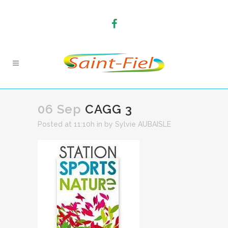
06 Sep
CAGG 3
Posted at 11:10h
in
by
Sylvie AUBAISLE