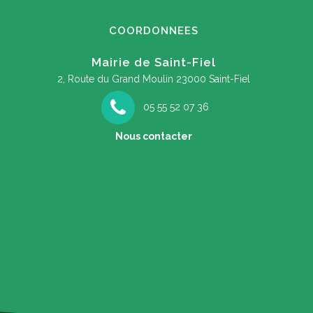
COORDONNEES
Mairie de Saint-Fiel
2, Route du Grand Moulin
23000 Saint-Fiel
05 55 52 07 36
Nous contacter
soirée à la découverte des papillons de
F
nuit !