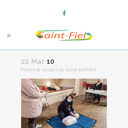
22 Mar
10
Posted at 14:24h
in
by
Sylvie AUBAISLE