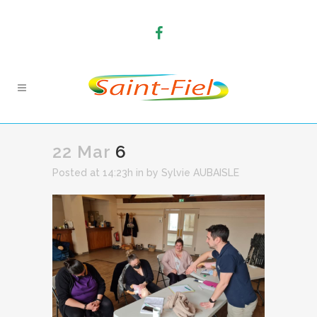
22 Mar
6
Posted at 14:23h
in
by
Sylvie AUBAISLE