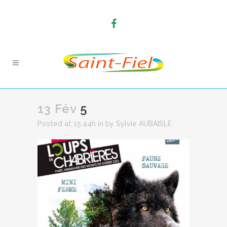
13 Fév
5
Posted at 15:44h
in
by
Sylvie AUBAISLE