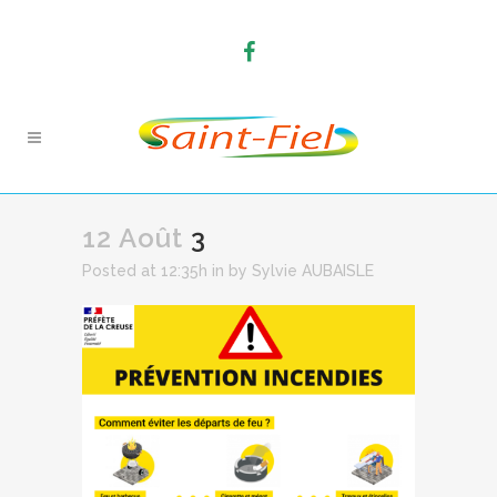
12 Août
3
Posted at 12:35h
in
by
Sylvie AUBAISLE