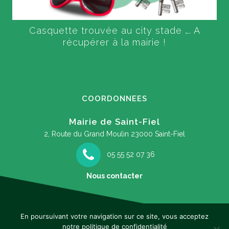
Casquette trouvée au city stade …. A
récupérer à la mairie !
COORDONNEES
Mairie de Saint-Fiel
2, Route du Grand Moulin
23000 Saint-Fiel
05 55 52 07 36
Nous contacter
En poursuivant votre navigation sur ce site, vous acceptez
notre politique de confidentialité
Mentions légales