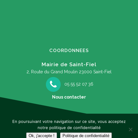
COORDONNEES
Mairie de Saint-Fiel
2, Route du Grand Moulin
23000 Saint-Fiel
05 55 52 07 36
Nous contacter
En poursuivant votre navigation sur ce site, vous acceptez
notre politique de confidentialité
Mentions légales
Ok, j'accepte !
Politique de confidentialité