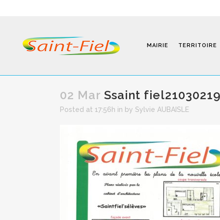
MAIRIE
TERRITOIRE
02 Mar
Ssaint fiel2103021
Posted at 17:56h
in
by
Sylvie AUBAISLE
Programmes
Infos Pratiques
Modalités D’inscription
Séjours