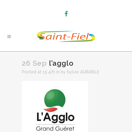
26 Sep
l’agglo
Posted at 15:47h
in
by
Sylvie AUBAISLE