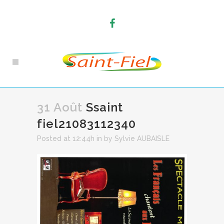
31 Août
Ssaint
fiel21083112340
Posted at 12:44h
in
by
Sylvie AUBAISLE