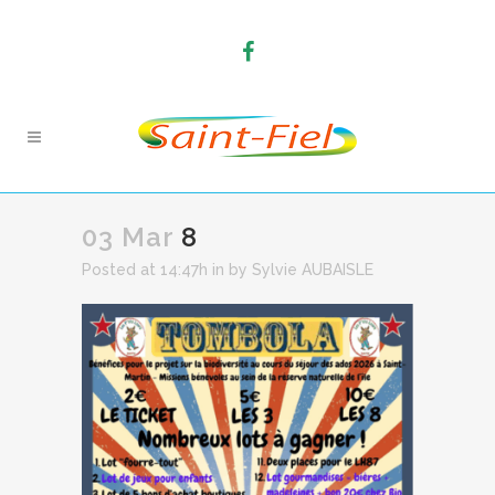
03 Mar
8
Posted at 14:47h
in
by
Sylvie AUBAISLE