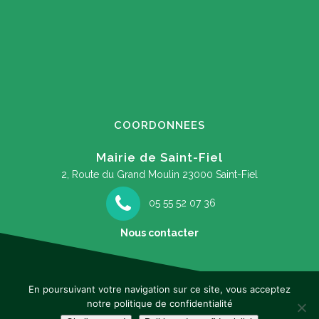
COORDONNEES
Mairie de Saint-Fiel
2, Route du Grand Moulin
23000 Saint-Fiel
05 55 52 07 36
Nous contacter
En poursuivant votre navigation sur ce site, vous acceptez
notre politique de confidentialité
Mentions légales