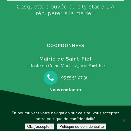
Casquette trouvée au city stade …. A
récupérer à la mairie !
COORDONNEES
Mairie de Saint-Fiel
2, Route du Grand Moulin
23000 Saint-Fiel
05 55 52 07 36
Nous contacter
En poursuivant votre navigation sur ce site, vous acceptez
notre politique de confidentialité
Mentions légales
Ok, j'accepte !
Politique de confidentialité
Ce site internet est une réalisation de
Peaccom
&
Peacnet