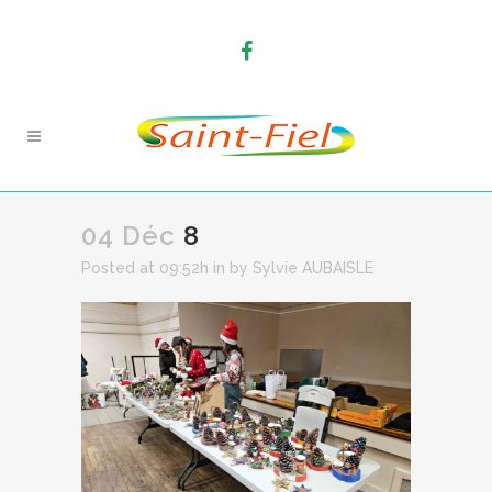
04 Déc
8
Posted at 09:52h
in
by
Sylvie AUBAISLE