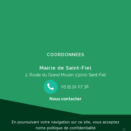
COORDONNEES
Mairie de Saint-Fiel
2, Route du Grand Moulin
23000 Saint-Fiel
05 55 52 07 36
Nous contacter
En poursuivant votre navigation sur ce site, vous acceptez
notre politique de confidentialité
Mentions légales