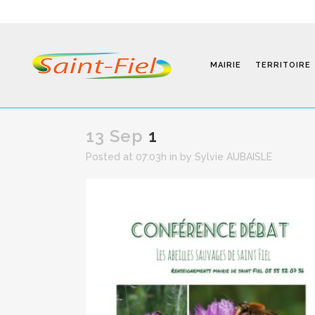
MAIRIE
TERRITOIRE
13 Sep
1
Posted at 07:03h
in
by
Sylvie AUBAISLE
Programmes
Infos Pratiques
Modalités D’inscription
Séjours