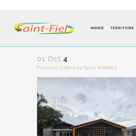
MAIRIE
TERRITOIRE
01 Oct
4
Posted at 12:58h
in
by
Sylvie AUBAISLE
Programmes
Infos Pratiques
Modalités D’inscription
Séjours