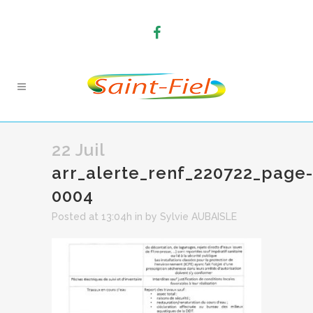
22 Juil
arr_alerte_renf_220722_page-
0004
Posted at 13:04h
in
by
Sylvie AUBAISLE