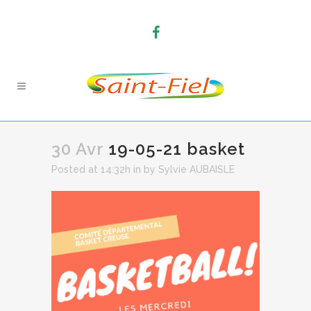
30 Avr
19-05-21 basket
Posted at 14:32h
in
by
Sylvie AUBAISLE