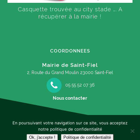
Casquette trouvée au city stade …. A
récupérer à la mairie !
COORDONNEES
Mairie de Saint-Fiel
2, Route du Grand Moulin
23000 Saint-Fiel
05 55 52 07 36
Nous contacter
En poursuivant votre navigation sur ce site, vous acceptez
notre politique de confidentialité
Mentions légales
Ok, j'accepte !
Politique de confidentialité