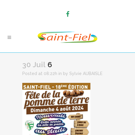
30 Juil
6
Posted at 08:22h
in
by
Sylvie AUBAISLE