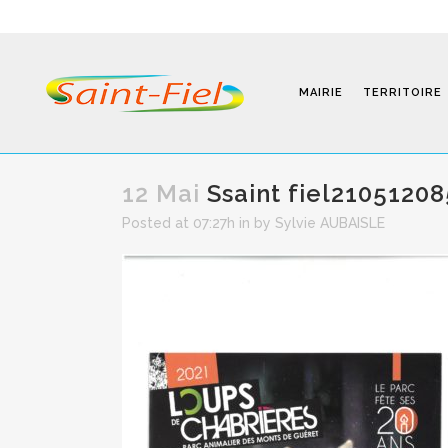
MAIRIE
TERRITOIRE
12 Mai
Ssaint fiel2105120
Posted at 07:27h
in
by
Sylvie AUBAISLE
Programmes
Infos Pratiques
Modalités D’inscription
Séjours