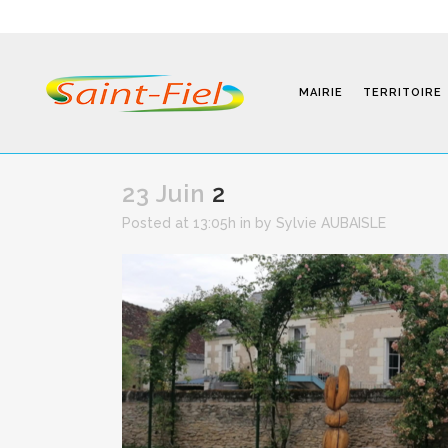
MAIRIE
TERRITOIRE
23 Juin
2
Posted at 13:05h
in
by
Sylvie AUBAISLE
Programmes
Infos Pratiques
Modalités D’inscription
Séjours