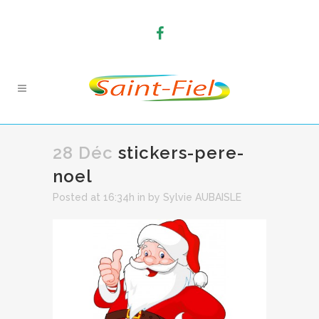
28 Déc
stickers-pere-
noel
Posted at 16:34h
in
by
Sylvie AUBAISLE