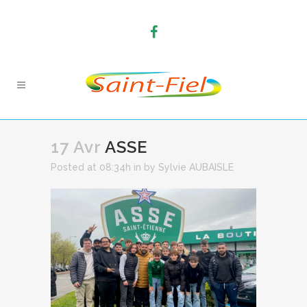
17 Avr
ASSE
Posted at 08:34h
in
by
Sylvie AUBAISLE