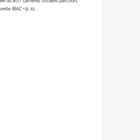
née du BUT carrières sociales parcours
elle (BAC +3), ils...