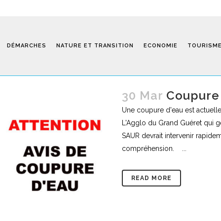
DÉMARCHES
NATURE ET TRANSITION
ECONOMIE
TOURISM
30 Mar
Coupure 
Une coupure d'eau est actuelle
Saint-Fiel 
L'Agglo du Grand Guéret qui gèr
SAUR devrait intervenir rapid
compréhension. ...
READ MORE