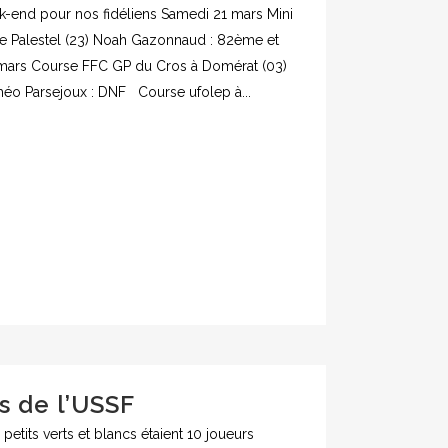
ek-end pour nos fidéliens Samedi 21 mars Mini
le Palestel (23) Noah Gazonnaud : 82ème et
ars Course FFC GP du Cros à Domérat (03)
héo Parsejoux : DNF Course ufolep à...
s de l’USSF
petits verts et blancs étaient 10 joueurs