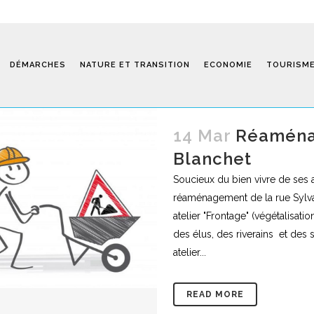
DÉMARCHES
NATURE ET TRANSITION
ECONOMIE
TOURISM
14 Mar
Réaména
Blanchet
Saint-Fiel 
Soucieux du bien vivre de ses a
réaménagement de la rue Sylvain
atelier "Frontage" (végétalisati
des élus, des riverains et des 
atelier...
READ MORE