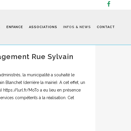
E
ENFANCE
ASSOCIATIONS
INFOS & NEWS
CONTACT
gement Rue Sylvain
Infos
dministrés, la municipalité a souhaité le
 Blanchet (derrière la mairie). A cet effet, un
on) https://lurl.fr/MoTo a eu lieu en présence
services compétents à la réalisation. Cet