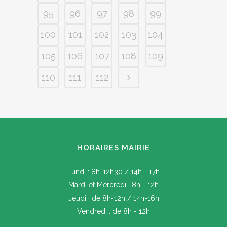
95
96
97
98
99
100
101
102
103
104
105
106
107
108
109
110
111
112
HORAIRES MAIRIE
Lundi : 8h-12h30 / 14h - 17h
Mardi et Mercredi : 8h - 12h
Jeudi : de 8h-12h / 14h-16h
Vendredi : de 8h - 12h