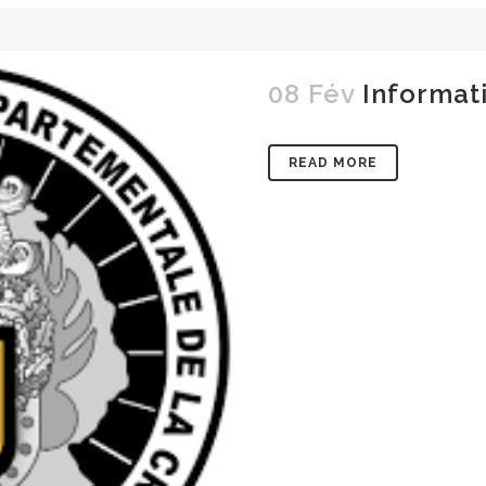
08 Fév
Informat
READ MORE