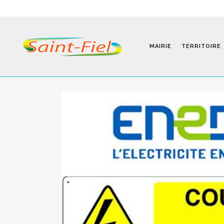
28 Fév
MENU DE MARS 2
MAIRIE
TERRITOIRE
READ MORE
Programmes
Infos Pratiques
Modalités D’inscription
Séjours