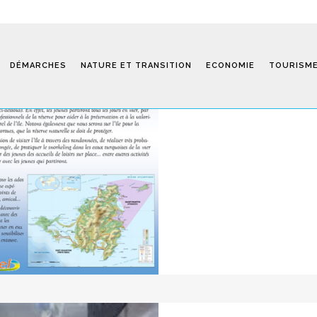
21 Nov
Voyage A
La prochaine destination des Ad
DÉMARCHES
NATURE ET TRANSITION
ECONOMIE
TOURISM
READ MORE
Saint-Fiel 