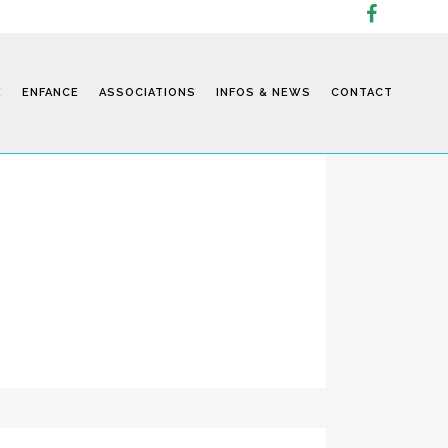
dos août 2026
os sera ...
E
ENFANCE
ASSOCIATIONS
INFOS & NEWS
CONTACT
Infos