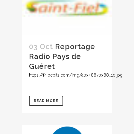
03 Oct
Reportage
Radio Pays de
Guéret
https://f4.bcbits.com/img/a0348870388_10.jpg
...
READ MORE