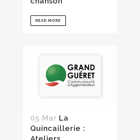
chanson
READ MORE
05 Mar
La
Quincaillerie :
Ateliers